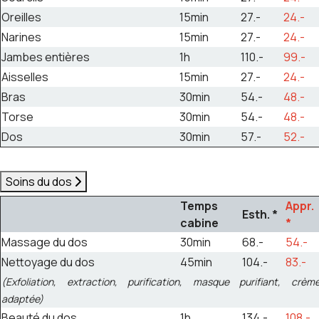
Oreilles
15min
27.-
24.-
Narines
15min
27.-
24.-
Jambes entières
1h
110.-
99.-
Aisselles
15min
27.-
24.-
Bras
30min
54.-
48.-
Torse
30min
54.-
48.-
Dos
30min
57.-
52.-
Soins du dos
Temps
Appr.
Esth. *
cabine
*
Massage du dos
30min
68.-
54.-
Nettoyage du dos
45min
104.-
83.-
(Exfoliation, extraction, purification, masque purifiant, crèm
adaptée)
Beauté du dos
1h
134.-
108.-