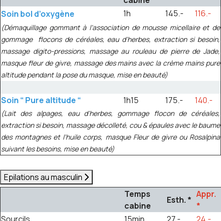
cabine
1h
145.-
116.-
Soin bol d’oxygène
(Démaquillage gommant à l’association de mousse micellaire et de
gommage flocons de céréales, eau d’herbes, extraction si besoin,
massage digito-pressions, massage au rouleau de pierre de Jade,
masque fleur de givre, massage des mains avec la crème mains pure
altitude pendant la pose du masque, mise en beauté)
Soin “ Pure altitude “
1h15
175.-
140.-
(Lait des alpages, eau d’herbes, gommage flocon de céréales,
extraction si besoin, massage décolleté, cou & épaules avec le baume
des montagnes et l’huile corps, masque Fleur de givre ou Rosalpina
suivant les besoins, mise en beauté)
Epilations au masculin
Temps
Appr.
Esth. *
cabine
*
Sourcils
15min
27.-
24.-